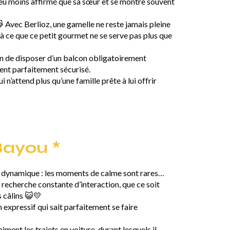
peu moins affirmé que sa sœur et se montre souvent
 Avec Berlioz, une gamelle ne reste jamais pleine
 à ce que ce petit gourmet ne se serve pas plus que
on de disposer d’un balcon obligatoirement
ent parfaitement sécurisé.
 n’attend plus qu’une famille prête à lui offrir
Bayou *
ès dynamique : les moments de calme sont rares…
n recherche constante d’interaction, que ce soit
 câlins 😺💛
 expressif qui sait parfaitement se faire
iment les trajets en voiture, durant lesquels il