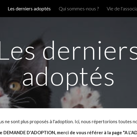
Les derniers adoptés
Qui sommes-nous ?
Vie de l'associ
ip to main content
Skip to navigat
Les dernier
adoptés
s ne sont plus proposés à l'adoption. Ici, nous répertorions toutes n
e DEMANDE D'ADOPTION, merci de vous référer à la page "A L'