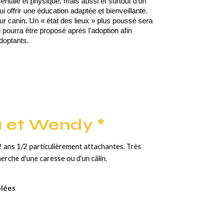
mentale et physique, mais aussi et surtout d’un
i offrir une éducation adaptée et bienveillante.
ur canin. Un « état des lieux » plus poussé sera
i pourra être proposé après l’adoption afin
doptants.
a et Wendy *
 ans 1/2 particulièrement attachantes. Très
herche d'une caresse ou d'un câlin.
ôlées