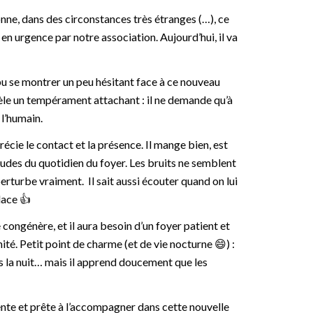
nne, dans des circonstances très étranges (…), ce
 en urgence par notre association. Aujourd’hui, il va
 pu se montrer un peu hésitant face à ce nouveau
vèle un tempérament attachant : il ne demande qu’à
 l’humain.
précie le contact et la présence. Il mange bien, est
tudes du quotidien du foyer. Les bruits ne semblent
 perturbe vraiment. Il sait aussi écouter quand on lui
lace 👍
congénère, et il aura besoin d’un foyer patient et
ité. Petit point de charme (et de vie nocturne 😄) :
ses la nuit… mais il apprend doucement que les
nte et prête à l’accompagner dans cette nouvelle