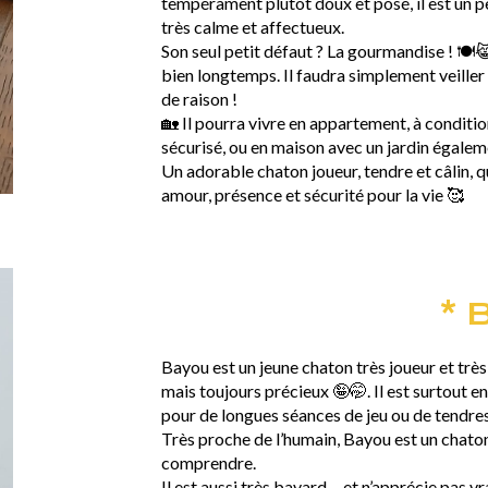
tempérament plutôt doux et posé, il est un 
très calme et affectueux.
Son seul petit défaut ? La gourmandise ! 🍽️
bien longtemps. Il faudra simplement veiller
de raison !
🏡 Il pourra vivre en appartement, à conditi
sécurisé, ou en maison avec un jardin égalem
Un adorable chaton joueur, tendre et câlin, qui
amour, présence et sécurité pour la vie 🥰
* 
Bayou est un jeune chaton très joueur et tr
mais toujours précieux 🤪🤭. Il est surtout e
pour de longues séances de jeu ou de tendres
Très proche de l’humain, Bayou est un chaton
comprendre.
Il est aussi très bavard… et n’apprécie pas vra