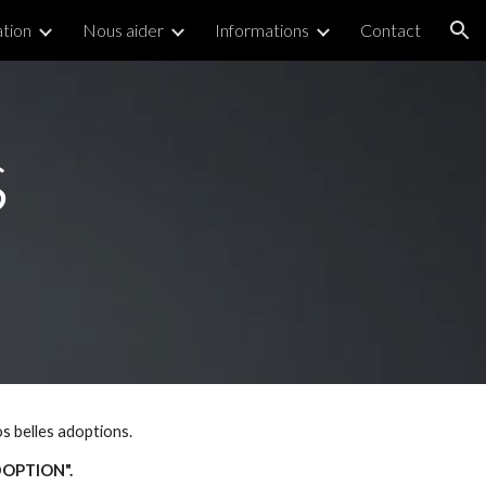
ation
Nous aider
Informations
Contact
ion
s
os belles adoptions.
ADOPTION".