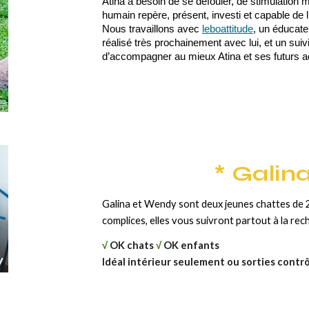
Atina a besoin de se défouler, de stimulation 
humain repère, présent, investi et capable de lu
Nous travaillons avec
leboattitude
, un éducate
réalisé très prochainement avec lui, et un suiv
d’accompagner au mieux Atina et ses futurs a
* Galin
Galina et Wendy sont deux jeunes chattes de 2
complices, elles vous suivront partout à la rec
√
OK chats
√
OK enfants
Idéal intérieur seulement ou sorties contr