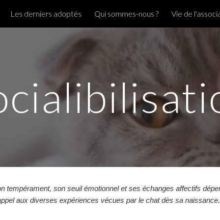
Les derniers adoptés
Qui sommes-nous ?
Vie de l'associ
ip to main content
Skip to navigat
cialibilisat
on tempérament, son seuil émotionnel et ses échanges affectifs dépen
 appel aux diverses expériences vécues par le chat dès sa naissance.