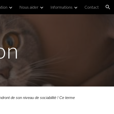
ation
Nous aider
Informations
Contact
ion
ion
dront de son niveau de sociabilité ! Ce terme 
 